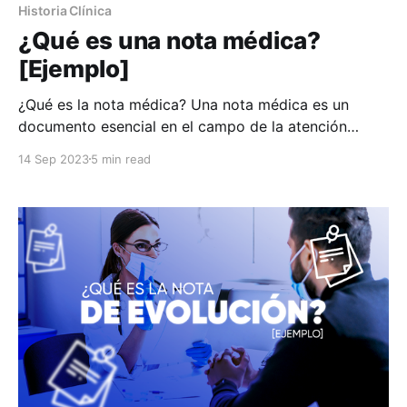
Historia Clínica
¿Qué es una nota médica?
[Ejemplo]
¿Qué es la nota médica? Una nota médica es un
documento esencial en el campo de la atención
médica. También se le conoce como “nota inicial” o
14 Sep 2023
5 min read
“nota de admisión”. La nota médica registra
información clínica importante sobre la salud de un
paciente y los detalles de una consulta médica.