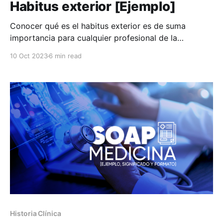
Habitus exterior [Ejemplo]
Conocer qué es el habitus exterior es de suma
importancia para cualquier profesional de la
medicina. En este artículo explicamos en profundidad
10 Oct 2023
6 min read
cuándo se presenta en la práctica médica y
aportamos un ejemplo con un caso hipotético. Antes
de entrar en detalles es necesario saber que la simple
palabra “habitus”
Historia Clínica