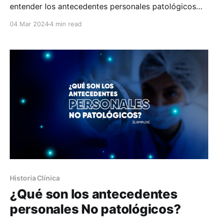
entender los antecedentes personales patológicos
(APP). Tománadolos en cuenta un médico tendrá la
04 Mar 2024
4 min read
información más completa para poder realizar un
diagnóstico más claro y planificar el seguimiento de
atención. En este artículo te explicamos cuáles son
los antecedentes que se deben tomar en
Historia Clínica
¿Qué son los antecedentes
personales No patológicos?