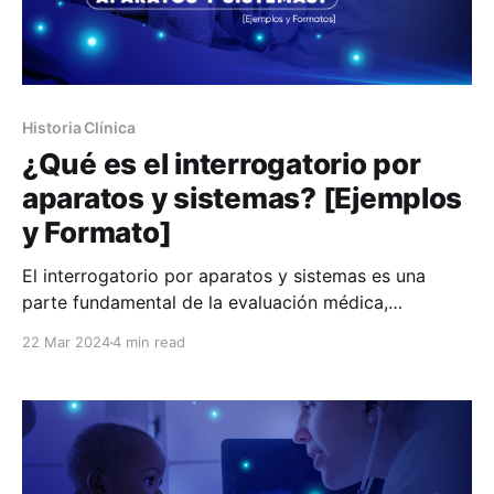
Historia Clínica
¿Qué es el interrogatorio por
aparatos y sistemas? [Ejemplos
y Formato]
El interrogatorio por aparatos y sistemas es una
parte fundamental de la evaluación médica,
especialmente en el ámbito de la medicina interna y
22 Mar 2024
4 min read
la atención primaria. En Huli queremos que puedas
implementar de la mejor manera todos los pasos en
la atención de tus pacientes, tomando en cuenta que
mucho