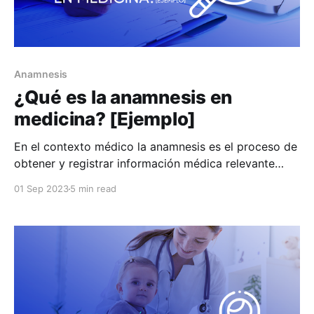
Anamnesis
¿Qué es la anamnesis en
medicina? [Ejemplo]
En el contexto médico la anamnesis es el proceso de
obtener y registrar información médica relevante
sobre un paciente para guiar la evaluación y el
01 Sep 2023
5 min read
tratamiento. En otras palabras, se trata de la
obtención y registro de datos relevantes sobre la
salud pasada del paciente, así como sus síntomas
actuales