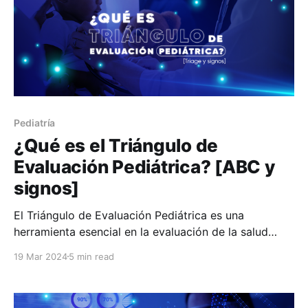
Pediatría
¿Qué es el Triángulo de
Evaluación Pediátrica? [ABC y
signos]
El Triángulo de Evaluación Pediátrica es una
herramienta esencial en la evaluación de la salud
infantil, especialmente en entornos clínicos y de
19 Mar 2024
5 min read
urgencia. Se llama “triángulo” porque se basa en tres
componentes clave. En este artículo explicaremos a
fondo cuáles son esos elementos y cuál es la