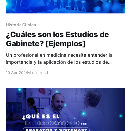
Historia Clínica
¿Cuáles son los Estudios de
Gabinete? [Ejemplos]
Un profesional en medicina necesita entender la
importancia y la aplicación de los estudios de
gabinete. Será indispensable en su práctica pues le
10 Apr 2024
4 min read
permitirá realizar un diagnóstico preciso. También
favorecerá en la elección de las pruebas adecuadas
por realizar y aclarará el panorama para colaborar
con otros profesionales de la