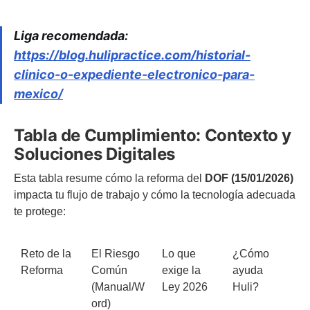
Liga recomendada:
https://blog.hulipractice.com/historial-
clinico-o-expediente-electronico-para-
mexico/
Tabla de Cumplimiento: Contexto y
Soluciones Digitales
Esta tabla resume cómo la reforma del
DOF (15/01/2026)
impacta tu flujo de trabajo y cómo la tecnología adecuada
te protege:
Reto de la
El Riesgo
Lo que
¿Cómo
Reforma
Común
exige la
ayuda
(Manual/W
Ley 2026
Huli?
ord)