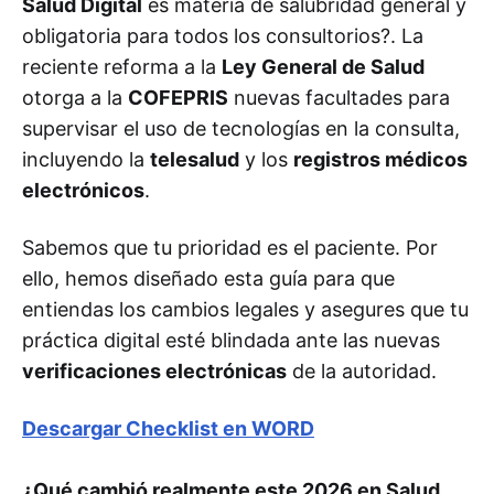
Salud Digital
es materia de salubridad general y
Recursos Gratuitos para tu 
obligatoria para todos los consultorios?. La
Consultorio
reciente reforma a la
Ley General de Salud
Claves de la Reforma a la Ley 
otorga a la
COFEPRIS
nuevas facultades para
General de Salud
supervisar el uso de tecnologías en la consulta,
Tabla de Cumplimiento: Retos y 
incluyendo la
telesalud
y los
registros médicos
Soluciones Digitales
electrónicos
.
Otros Cambios Normativos 
Sabemos que tu prioridad es el paciente. Por
Relevantes
ello, hemos diseñado esta guía para que
Casos Prácticos: La Reforma en el 
entiendas los cambios legales y asegures que tu
Día a Día
práctica digital esté blindada ante las nuevas
Conclusión: Blindaje Profesional 
verificaciones electrónicas
de la autoridad.
con Huli
Descargar Checklist en WORD
¿Qué cambió realmente este 2026 en Salud