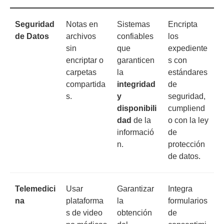
Seguridad
Notas en
Sistemas
Encripta
de Datos
archivos
confiables
los
sin
que
expediente
encriptar o
garanticen
s con
carpetas
la
estándares
compartida
integridad
de
s.
y
seguridad,
disponibili
cumpliend
dad
de la
o con la ley
informació
de
n.
protección
de datos.
Telemedici
Usar
Garantizar
Integra
na
plataforma
la
formularios
s de video
obtención
de