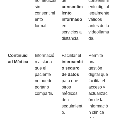
no médicas
del
consentimi
sin
consentim
ento digital
consentimi
iento
legalmente
ento
informado
válidos
formal.
en
antes de la
servicios a
videollama
distancia.
da.
Continuid
Informació
Facilitar el
Permite
ad Médica
n aislada
intercambi
una
que el
o seguro
gestión
paciente
de datos
digital que
no puede
para que
facilita el
portar o
otros
acceso y
compartir.
médicos
actualizaci
den
ón de la
seguimient
informació
o.
n clínica