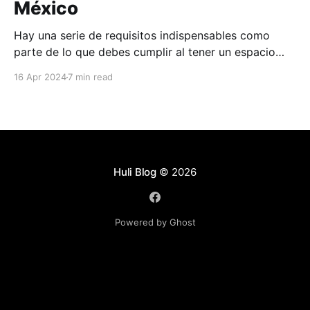
México
Hay una serie de requisitos indispensables como
parte de lo que debes cumplir al tener un espacio
donde cuidas la salud de tus pacientes. En este
16 Apr 2024
7 min read
artículo aprenderás sobre todo lo que debes cumplir
para asegurarte estar alineado con lo que pide
COFEPRIS para los profesionales de la salud en
Huli Blog
© 2026
Powered by Ghost