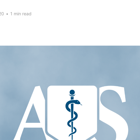
20
•
1 min read