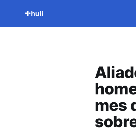
Aliad
homen
mes d
sobr