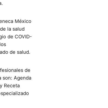
a.
azeneca México
de la salud
agio de COVID-
los
vado de salud.
fesionales de
ía son: Agenda
 y Receta
specializado