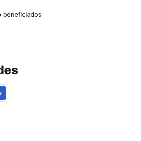
o beneficiados
des
e