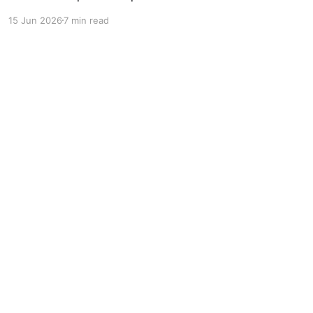
Requisitos, diferencias clave y qué revisa
15 Jun 2026
7 min read
COFEPRIS en una verificación.
Powered by Ghost