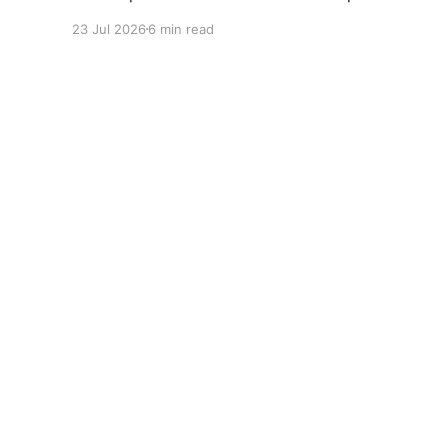
consultorio, clínica o farmacia empieza a
23 Jul 2026
6 min read
operar.
Huli Blog
© 2026