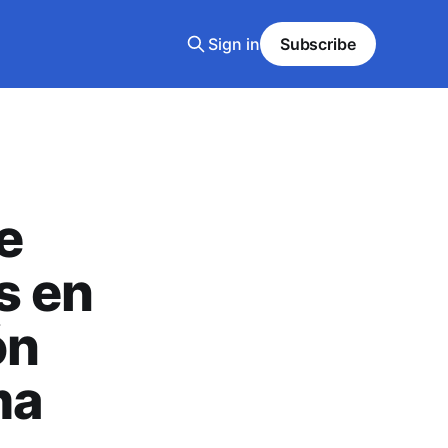
Sign in
Subscribe
e
s en
ón
ma