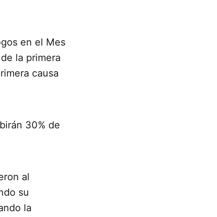
ogos en el Mes
de la primera
primera causa
ibirán 30% de
eron al
ando su
ando la