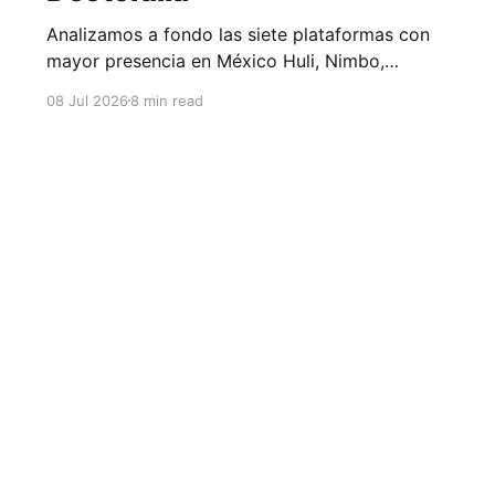
Analizamos a fondo las siete plataformas con
mayor presencia en México Huli, Nimbo,
Eleonor, Medisel, MedicalFile, SaludTotal y
08 Jul 2026
8 min read
Doctoralia.