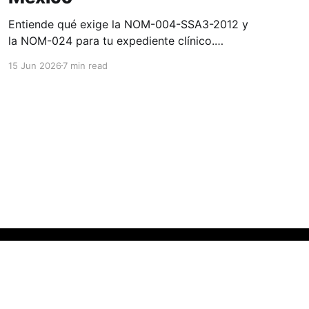
Entiende qué exige la NOM-004-SSA3-2012 y
la NOM-024 para tu expediente clínico.
Requisitos, diferencias clave y qué revisa
15 Jun 2026
7 min read
COFEPRIS en una verificación.
Powered by Ghost