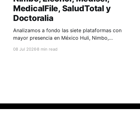
MedicalFile, SaludTotal y
Doctoralia
Analizamos a fondo las siete plataformas con
mayor presencia en México Huli, Nimbo,
Eleonor, Medisel, MedicalFile, SaludTotal y
08 Jul 2026
8 min read
Doctoralia.