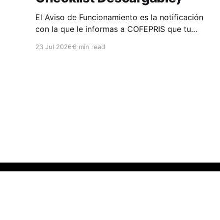
El Aviso de Funcionamiento es la notificación
con la que le informas a COFEPRIS que tu
consultorio, clínica o farmacia empieza a
23 Jul 2026
6 min read
operar.
Huli Blog
© 2026