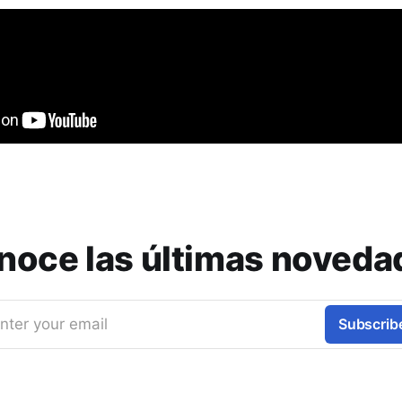
noce las últimas noveda
nter your email
Subscrib