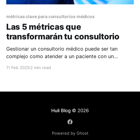
métricas clave para consultorios médicos
Las 5 métricas que
transformarán tu consultorio
Gestionar un consultorio médico puede ser tan
complejo como atender a un paciente con un
diagnóstico complicado. Para lograr que todo fluya
11 Feb 2025
2 min read
correctamente, necesitas herramientas claras que te
permitan identificar problemas y actuar a tiempo. Así
como un hemograma o una glicemia son esenciales
para evaluar la salud de un
Huli Blog
© 2026
Powered by Ghost